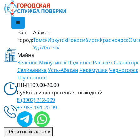
Ваш
Абакан
город:
Томск
Иркутск
Новосибирск
Красноярск
Омс
Удэ
Ижевск
Майна
Зелёное
Минусинск
Подсинее
Расцвет
Саяногорс
Селиваниха
Усть-Абакан
Черёмушки
Черногорск
Шушенское
ПН-ПТ
09.00-20.00
Суббота и воскресенье -
выходной
8 (3902)
212-099
+7-983-
191-20-99
Обратный звонок