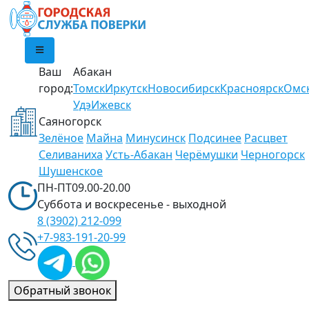
Ваш
Абакан
город:
Томск
Иркутск
Новосибирск
Красноярск
Омс
Удэ
Ижевск
Саяногорск
Зелёное
Майна
Минусинск
Подсинее
Расцвет
Селиваниха
Усть-Абакан
Черёмушки
Черногорск
Шушенское
ПН-ПТ
09.00-20.00
Суббота и воскресенье -
выходной
8 (3902)
212-099
+7-983-
191-20-99
Обратный звонок